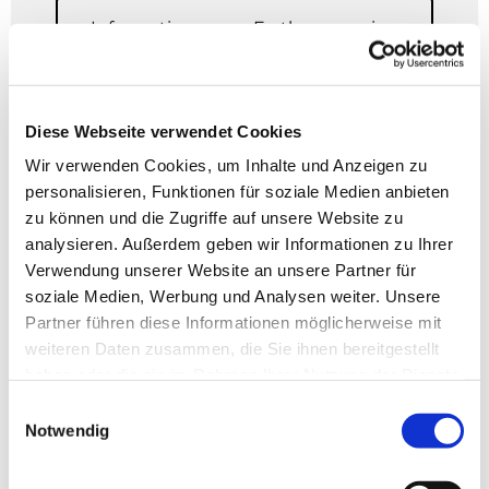
Informationen zur Erstkommunion
Diese Webseite verwendet Cookies
Firmung
Wir verwenden Cookies, um Inhalte und Anzeigen zu
Den Glauben stärken.
personalisieren, Funktionen für soziale Medien anbieten
zu können und die Zugriffe auf unsere Website zu
Wer von Gott mit dem Heiligen Geist beschenkt
analysieren. Außerdem geben wir Informationen zu Ihrer
wird, der ist gerufen, in die Fußstapfen von Jesus
Verwendung unserer Website an unsere Partner für
zu treten und sein Werk hier auf Erden
soziale Medien, Werbung und Analysen weiter. Unsere
weiterzuführen.
Partner führen diese Informationen möglicherweise mit
weiteren Daten zusammen, die Sie ihnen bereitgestellt
Informationen zur Firmung
haben oder die sie im Rahmen Ihrer Nutzung der Dienste
gesammelt haben.
Einwilligungsauswahl
Notwendig
Trauung