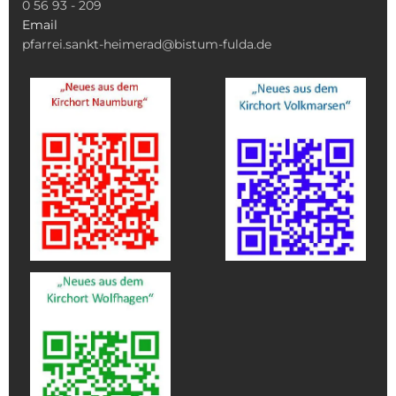
0 56 93 - 209
Email
pfarrei.sankt-heimerad@bistum-fulda.de