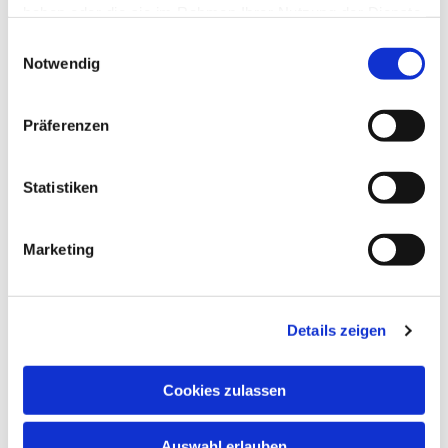
haben oder die sie im Rahmen Ihrer Nutzung der Dienste
gesammelt haben.
Einwilligungsauswahl
Notwendig
Bitte akzeptieren Sie Marketing-
Cookies, um diese Karte anzuzeigen.
Accept cookies
Präferenzen
Statistiken
Marketing
NAVIGATION
Gottesdienste
Details zeigen
Pfarrei
Kirchliches Leben
Cookies zulassen
Gemeindeleben
Kindertagesstätten
Auswahl erlauben