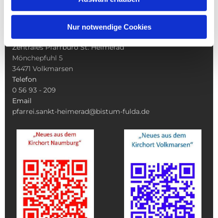
Service
Datenschutz
Impressum
Nur notwendige Cookies
Zentrales Pfarrbüro St. Heimerad
Mönchepfuhl 5
34471
Volkmarsen
Telefon
0 56 93 - 209
Email
pfarrei.sankt-heimerad@bistum-fulda.de