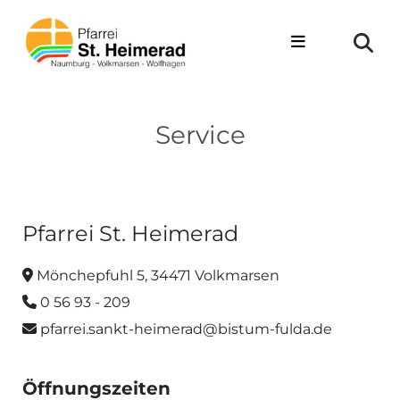
Zum Inhalt springen
Service
Pfarrei St. Heimerad
Mönchepfuhl 5, 34471 Volkmarsen

0 56 93 - 209

pfarrei.sankt-heimerad@bistum-fulda.de

Öffnungszeiten