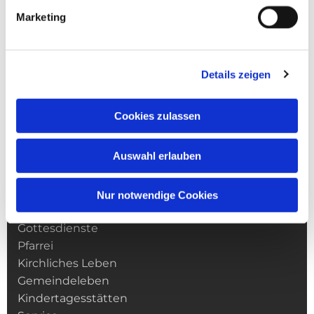
Marketing
Details zeigen
Cookies zulassen
© Karl-Franz Thiede
© Karl-Franz Thiede
Auswahl erlauben
Nur notwendige Cookies
NAVIGATION
Gottesdienste
Pfarrei
Kirchliches Leben
Gemeindeleben
Kindertagesstätten