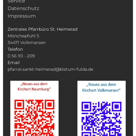
Service
Datenschutz
Impressum
Zentrales Pfarrbüro St. Heimerad
Mönchepfuhl 5
34471
Volkmarsen
Telefon
0 56 93 - 209
Email
pfarrei.sankt-heimerad@bistum-fulda.de