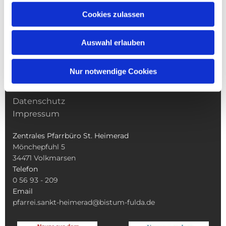
NAVIGATION
Cookies zulassen
Gottesdienste
Pfarrei
Auswahl erlauben
Kirchliches Leben
Gemeindeleben
Nur notwendige Cookies
Kindertagesstätten
Service
Datenschutz
Impressum
Zentrales Pfarrbüro St. Heimerad
Mönchepfuhl 5
34471
Volkmarsen
Telefon
0 56 93 - 209
Email
pfarrei.sankt-heimerad@bistum-fulda.de