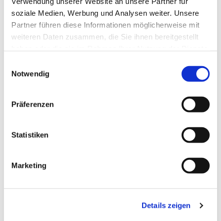
Verwendung unserer Website an unsere Partner für
soziale Medien, Werbung und Analysen weiter. Unsere
Partner führen diese Informationen möglicherweise mit
weiteren Daten zusammen, die Sie ihnen bereitgestellt
haben oder die sie im Rahmen Ihrer Nutzung der Dienste
gesammelt haben.
Einwilligungsauswahl
Notwendig
Bitte akzeptieren
Sie Marketing-
Cookies, um
Präferenzen
dieses Video
anzusehen.
Accept cookies
Statistiken
Marketing
Details zeigen