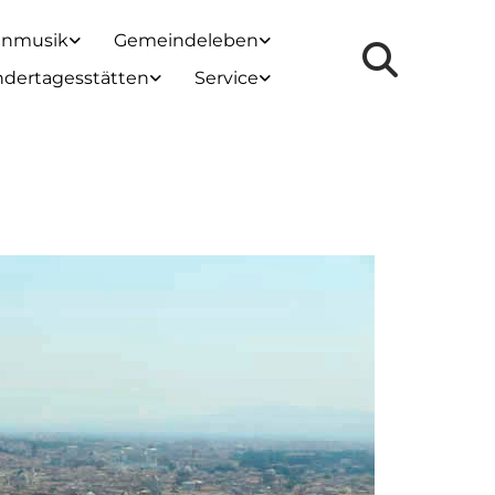
enmusik
Gemeindeleben
ndertagesstätten
Service