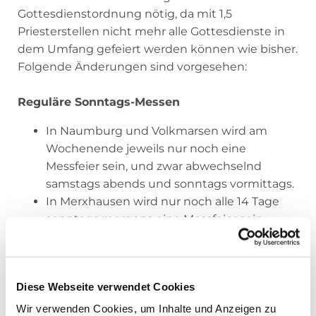
Gottesdienstordnung nötig, da mit 1,5
Priesterstellen nicht mehr alle Gottesdienste in
dem Umfang gefeiert werden können wie bisher.
Folgende Änderungen sind vorgesehen:
Reguläre Sonntags-Messen
In Naumburg und Volkmarsen wird am
Wochenende jeweils nur noch eine
Messfeier sein, und zwar abwechselnd
samstags abends und sonntags vormittags.
In Merxhausen wird nur noch alle 14 Tage
sonntags morgens eine Messfeier sein.
In Wolfhagen wird wie bisher sonntags
morgens eine Messfeier sein.
Alle 14 Tage wird in der Regel sonntags
Diese Webseite verwendet Cookies
abends eine Messfeier oder eine Wort-
Gottes-Feier (WGF) oder ein anderes
Wir verwenden Cookies, um Inhalte und Anzeigen zu