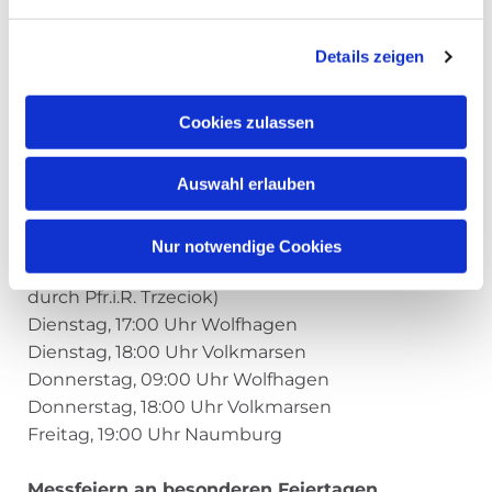
Sonntag, 10:45 Uhr Naumburg
Sonntag, 18:00 Uhr Volkmarsen (WGF auch an
Details zeigen
anderen Orten)
Cookies zulassen
Werktags-Messen
Auswahl erlauben
Bezüglich der Werktags-Messen ist folgender
Plan vorgesehen:
Nur notwendige Cookies
Montag, 08.00 Uhr Naumburg (Zusatzangebot
durch Pfr.i.R. Trzeciok)
Dienstag, 17:00 Uhr Wolfhagen
Dienstag, 18:00 Uhr Volkmarsen
Donnerstag, 09:00 Uhr Wolfhagen
Donnerstag, 18:00 Uhr Volkmarsen
Freitag, 19:00 Uhr Naumburg
Messfeiern an besonderen Feiertagen