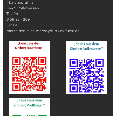
Mönchepfuhl 5
34471
Volkmarsen
Telefon
0 56 93 - 209
Email
pfarrei.sankt-heimerad@bistum-fulda.de