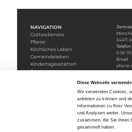
Zentral
NAVIGATION
Mönche
Gottesdienste
34471
V
Pfarrei
Telefon
Kirchliches Leben
0 56 93
Gemeindeleben
Email
Kindertagesstätten
pfarrei
Service
fulda.d
Datenschutz
Diese Webseite verwende
Impressum
Wir verwenden Cookies, um
anbieten zu können und di
Informationen zu Ihrer Ve
und Analysen weiter. Unse
zusammen, die Sie ihnen b
I
gesammelt haben.