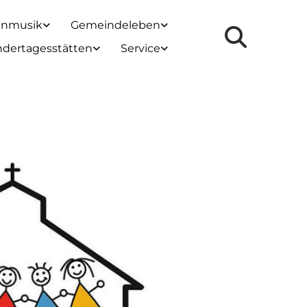
enmusik
Gemeindeleben
ndertagesstätten
Service