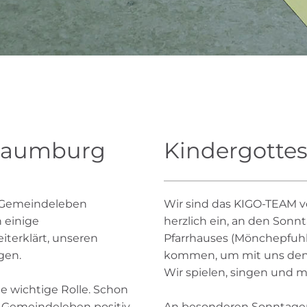
 Naumburg
Kindergotte
s Gemeindeleben
Wir sind das KIGO-TEAM 
 einige
herzlich ein, an den Sonn
terklärt, unseren
Pfarrhauses (Mönchepfuhl 
gen.
kommen, um mit uns den K
Wir spielen, singen und 
ne wichtige Rolle. Schon
nd Gemeindeleben positiv
An besonderen Sonntagen i