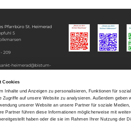
es Pfarrbüro St. Heimerad
pfuhl 5
olkmarsen
 - 209
.sankt-heimerad@bistum-
e
t Cookies
 Inhalte und Anzeigen zu personalisieren, Funktionen für sozia
e Zugriffe auf unsere Website zu analysieren. Außerdem geben w
rwendung unserer Website an unsere Partner für soziale Medien
re Partner führen diese Informationen möglicherweise mit weite
ereitgestellt haben oder die sie im Rahmen Ihrer Nutzung der D
mpressum
Datenschutzerklärung
ChurchDesk-Lo