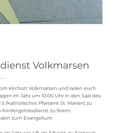
sdienst Volkmarsen
vom Kirchort Volkmarsen und laden euch
tagen im Jahr um 10:00 Uhr in den Saal des
5 /Katholisches Pfarramt St. Marien) zu
indergottesdienst zu feiern.
malen zum Evangelium.
m Jahr wie z.B. im Advent, zu Karneval,