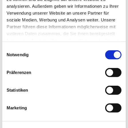
analysieren. Außerdem geben wir Informationen zu Ihrer
Verwendung unserer Website an unsere Partner für
soziale Medien, Werbung und Analysen weiter. Unsere
Partner führen diese Informationen möglicherweise mit
weiteren Daten zusammen, die Sie ihnen bereitgestellt
haben oder die sie im Rahmen Ihrer Nutzung der Dienste
gesammelt haben.
Einwilligungsauswahl
Notwendig
Präferenzen
Ansprechpartnerin
Statistiken
Ansprechpartnerin
Frau Lena Schmand
Marketing
Leitung Kindertagesstätte St. Marien Volkmarsen
Scheidfeldstraße 21 | 34471 Volkmarsen
