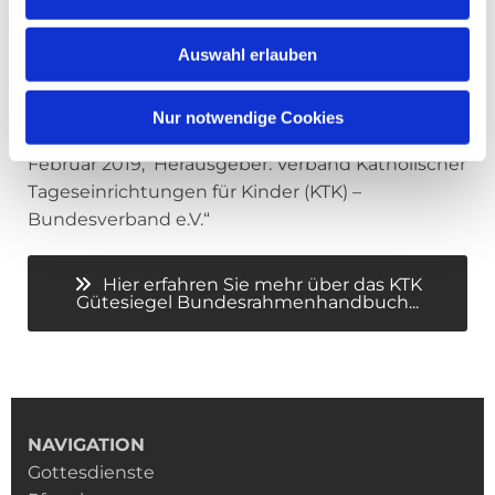
Auswahl erlauben
Quellenangabe:
"KTK-Gütesiegel Bundesrahmenhandbuch, 5.
Nur notwendige Cookies
Vollständig überarbeitete Neuauflage, Freiburg,
Februar 2019, Herausgeber: Verband Katholischer
Tageseinrichtungen für Kinder (KTK) –
Bundesverband e.V.“
Hier erfahren Sie mehr über das KTK
Gütesiegel Bundesrahmenhandbuch...
NAVIGATION
Gottesdienste