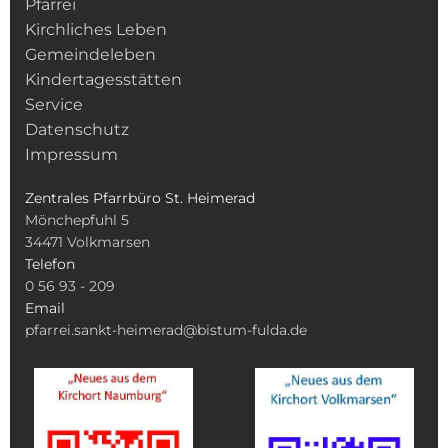
Pfarrei
Kirchliches Leben
Gemeindeleben
Kindertagesstätten
Service
Datenschutz
Impressum
Zentrales Pfarrbüro St. Heimerad
Mönchepfuhl 5
34471
Volkmarsen
Telefon
0 56 93 - 209
Email
pfarrei.sankt-heimerad@bistum-fulda.de