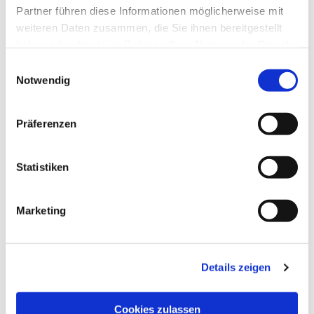
Partner führen diese Informationen möglicherweise mit
Pastoraler Raum
weiteren Daten zusammen, die Sie ihnen bereitgestellt
haben oder die sie im Rahmen Ihrer Nutzung der Dienste
Sozialraum
gesammelt haben.
Einwilligungsauswahl
Notwendig
Glaube
Präferenzen
Träger und Leitung
Statistiken
Personal
Marketing
Ressourcen
Details zeigen
Qualitätsentwicklung und -
sicherung
Cookies zulassen