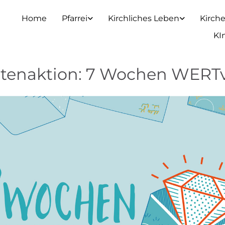
Home
Pfarrei
Kirchliches Leben
Kirch
KI
stenaktion: 7 Wochen WERTv