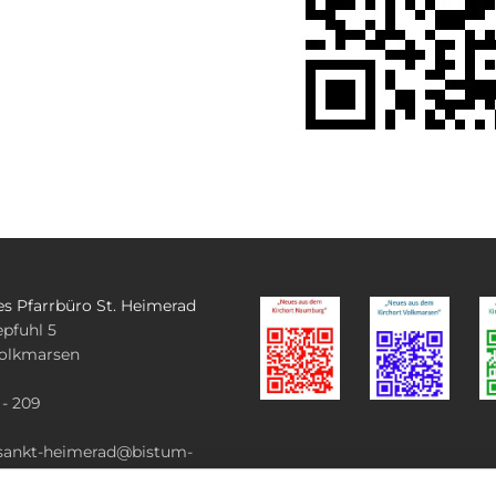
es Pfarrbüro St. Heimerad
pfuhl 5
olkmarsen
 - 209
.sankt-heimerad@bistum-
e