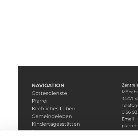
Zentral
NAVIGATION
Mönche
Gottesdienste
34471
V
Pfarrei
Telefon
Kirchliches Leben
0 56 93
Gemeindeleben
Email
Kindertagesstätten
pfarrei
Service
fulda.d