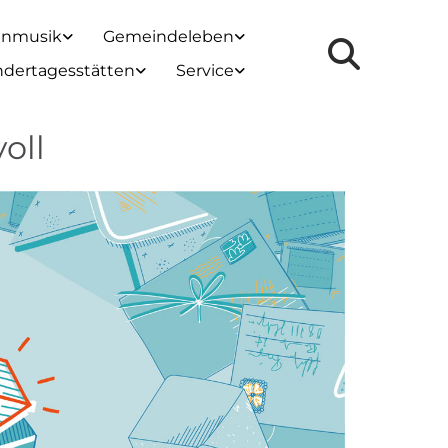
enmusik
Gemeindeleben
ndertagesstätten
Service
oll